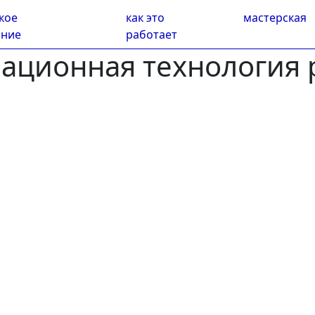
кое
как это
мастерская
ание
работает
мационная технология 