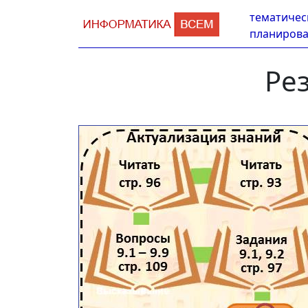
тематичес
планиров
Ре