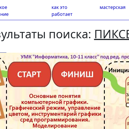
кое
как это
мастерская
ание
работает
зультаты поиска:
ПИКС