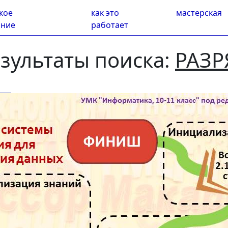
кое
как это
мастерская
ание
работает
зультаты поиска:
РАЗР